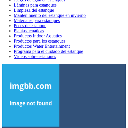
Láminas para estanques
Limpieza del estanque
Mantenimiento del estanque en invierno
Materiales para estanques
Peces de estanque
Plantas acuáticas
Productos Indoor Aquatics
Productos para los estanques
Productos Water Entertainment
Programa para el cuidado del estanque
Vídeos sobre estanques