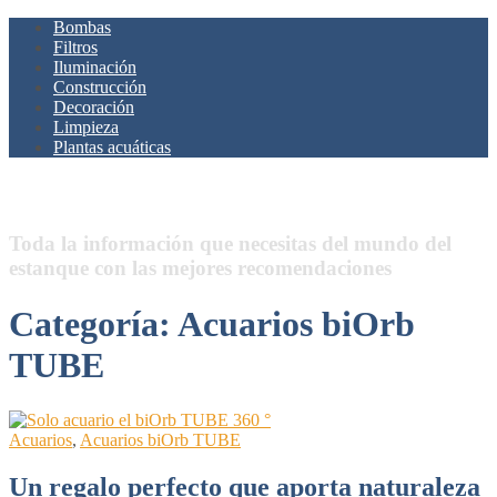
Bombas
Filtros
Iluminación
Construcción
Decoración
Limpieza
Plantas acuáticas
Estanques.Net
Toda la información que necesitas del mundo del
estanque con las mejores recomendaciones
Categoría:
Acuarios biOrb
TUBE
Acuarios
,
Acuarios biOrb TUBE
Un regalo perfecto que aporta naturaleza