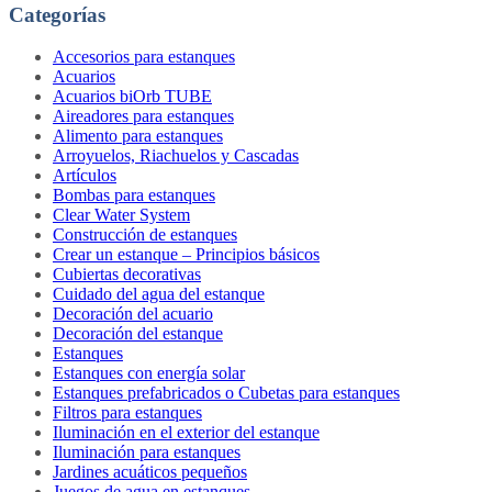
Categorías
Accesorios para estanques
Acuarios
Acuarios biOrb TUBE
Aireadores para estanques
Alimento para estanques
Arroyuelos, Riachuelos y Cascadas
Artículos
Bombas para estanques
Clear Water System
Construcción de estanques
Crear un estanque – Principios básicos
Cubiertas decorativas
Cuidado del agua del estanque
Decoración del acuario
Decoración del estanque
Estanques
Estanques con energía solar
Estanques prefabricados o Cubetas para estanques
Filtros para estanques
Iluminación en el exterior del estanque
Iluminación para estanques
Jardines acuáticos pequeños
Juegos de agua en estanques