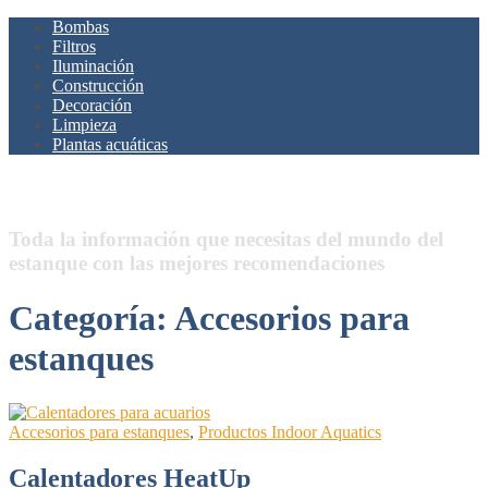
Bombas
Filtros
Iluminación
Construcción
Decoración
Limpieza
Plantas acuáticas
Estanques.Net
Toda la información que necesitas del mundo del
estanque con las mejores recomendaciones
Categoría:
Accesorios para
estanques
Accesorios para estanques
,
Productos Indoor Aquatics
Calentadores HeatUp