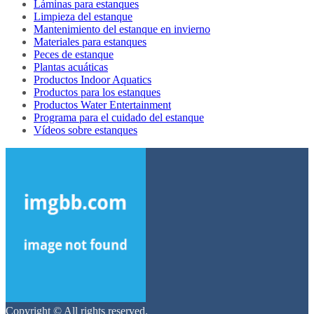
Láminas para estanques
Limpieza del estanque
Mantenimiento del estanque en invierno
Materiales para estanques
Peces de estanque
Plantas acuáticas
Productos Indoor Aquatics
Productos para los estanques
Productos Water Entertainment
Programa para el cuidado del estanque
Vídeos sobre estanques
Copyright © All rights reserved.