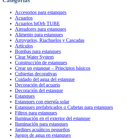
Categorías
Accesorios para estanques
Acuarios
Acuarios biOrb TUBE
Aireadores para estanques
Alimento para estanques
Arroyuelos, Riachuelos y Cascadas
Artículos
Bombas para estanques
Clear Water System
Construcción de estanques
Crear un estanque – Principios básicos
Cubiertas decorativas
Cuidado del agua del estanque
Decoración del acuario
Decoración del estanque
Estanques
Estanques con energía solar
Estanques prefabricados o Cubetas para estanques
Filtros para estanques
Iluminación en el exterior del estanque
Iluminación para estanques
Jardines acuáticos pequeños
Juegos de agua en estanques