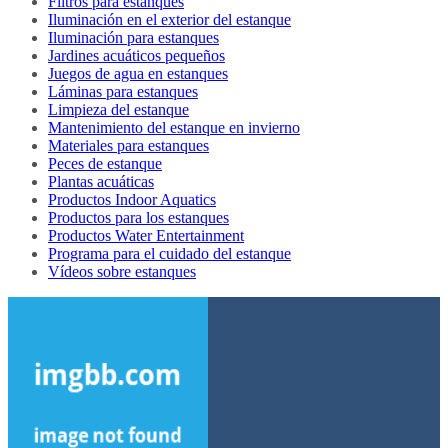
Filtros para estanques
Iluminación en el exterior del estanque
Iluminación para estanques
Jardines acuáticos pequeños
Juegos de agua en estanques
Láminas para estanques
Limpieza del estanque
Mantenimiento del estanque en invierno
Materiales para estanques
Peces de estanque
Plantas acuáticas
Productos Indoor Aquatics
Productos para los estanques
Productos Water Entertainment
Programa para el cuidado del estanque
Vídeos sobre estanques