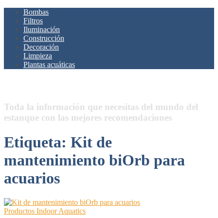
Bombas
Filtros
Iluminación
Construcción
Decoración
Limpieza
Plantas acuáticas
Estanques.Net
Toda la información que necesitas del mundo del
estanque con las mejores recomendaciones
Etiqueta:
Kit de
mantenimiento biOrb para
acuarios
Productos Indoor Aquatics