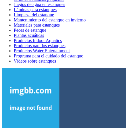
Juegos de agua en estanques
Láminas para estanques
Limpieza del estanque
Mantenimiento del estanque en invierno
Materiales para estanques
Peces de estanque
Plantas acuáticas
Productos Indoor Aquatics
Productos para los estanques
Productos Water Entertainment
Programa para el cuidado del estanque
Vídeos sobre estanques