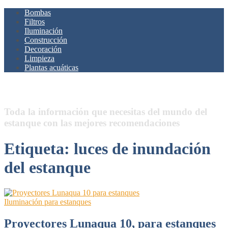
Bombas
Filtros
Iluminación
Construcción
Decoración
Limpieza
Plantas acuáticas
Estanques.Net
Toda la información que necesitas del mundo del
estanque con las mejores recomendaciones
Etiqueta:
luces de inundación
del estanque
Iluminación para estanques
Proyectores Lunaqua 10, para estanques