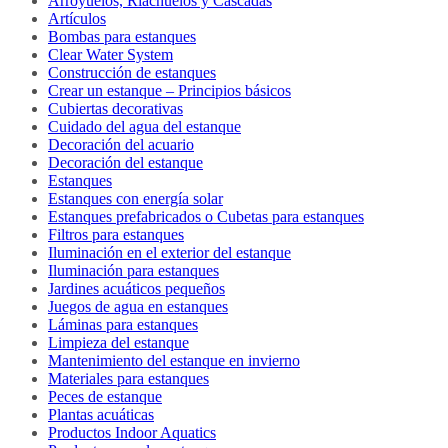
Arroyuelos, Riachuelos y Cascadas
Artículos
Bombas para estanques
Clear Water System
Construcción de estanques
Crear un estanque – Principios básicos
Cubiertas decorativas
Cuidado del agua del estanque
Decoración del acuario
Decoración del estanque
Estanques
Estanques con energía solar
Estanques prefabricados o Cubetas para estanques
Filtros para estanques
Iluminación en el exterior del estanque
Iluminación para estanques
Jardines acuáticos pequeños
Juegos de agua en estanques
Láminas para estanques
Limpieza del estanque
Mantenimiento del estanque en invierno
Materiales para estanques
Peces de estanque
Plantas acuáticas
Productos Indoor Aquatics