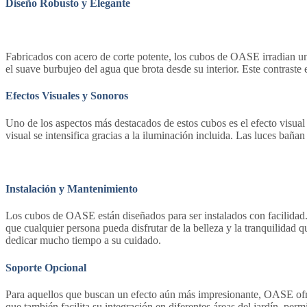
Diseño Robusto y Elegante
Fabricados con acero de corte potente, los cubos de OASE irradian una
el suave burbujeo del agua que brota desde su interior. Este contraste e
Efectos Visuales y Sonoros
Uno de los aspectos más destacados de estos cubos es el efecto visual 
visual se intensifica gracias a la iluminación incluida. Las luces baña
Instalación y Mantenimiento
Los cubos de OASE están diseñados para ser instalados con facilidad. 
que cualquier persona pueda disfrutar de la belleza y la tranquilidad
dedicar mucho tiempo a su cuidado.
Soporte Opcional
Para aquellos que buscan un efecto aún más impresionante, OASE ofrece
que también facilita su integración en diferentes áreas del jardín, per