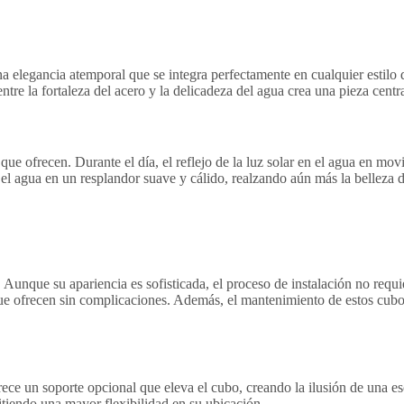
 elegancia atemporal que se integra perfectamente en cualquier estilo d
ntre la fortaleza del acero y la delicadeza del agua crea una pieza centra
que ofrecen. Durante el día, el reflejo de la luz solar en el agua en mov
n el agua en un resplandor suave y cálido, realzando aún más la belleza d
Aunque su apariencia es sofisticada, el proceso de instalación no requi
 que ofrecen sin complicaciones. Además, el mantenimiento de estos cubo
 un soporte opcional que eleva el cubo, creando la ilusión de una escul
mitiendo una mayor flexibilidad en su ubicación.