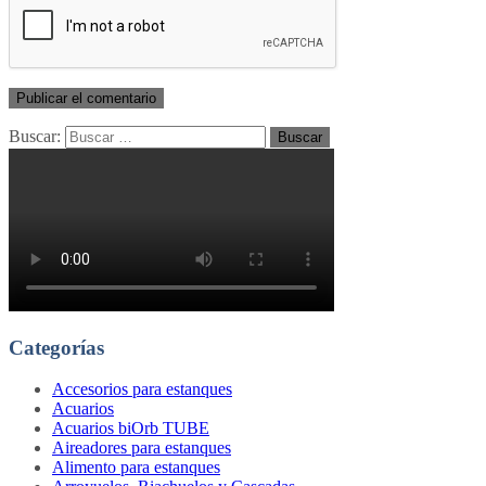
Buscar:
Categorías
Accesorios para estanques
Acuarios
Acuarios biOrb TUBE
Aireadores para estanques
Alimento para estanques