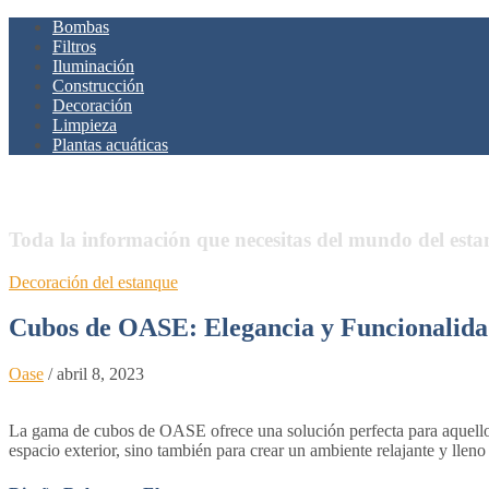
Bombas
Filtros
Iluminación
Construcción
Decoración
Limpieza
Plantas acuáticas
Estanques.Net
Toda la información que necesitas del mundo del est
Decoración del estanque
Cubos de OASE: Elegancia y Funcionalida
Oase
/
abril 8, 2023
La gama de cubos de OASE ofrece una solución perfecta para aquellos 
espacio exterior, sino también para crear un ambiente relajante y lleno