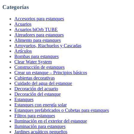
Categorías
Accesorios para estanques
Acuarios
Acuarios biOrb TUBE
Aireadores para estanques
Alimento para estanques
Arroyuelos, Riachuelos y Cascadas
Artículos
Bombas para estanques
Clear Water System
Construcción de estanques
Crear un estanque – Principios básicos
Cubiertas decorativas
Cuidado del agua del estanque
Decoración del acuario
Decoración del estanque
Estanques
Estanques con energía solar
Estanques prefabricados o Cubetas para estanques
Filtros para estanques
Iluminación en el exterior del estanque
Iluminación para estanques
Jardines acuáticos pequeños