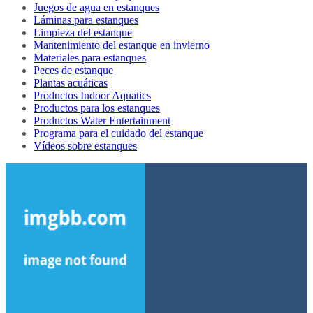
Juegos de agua en estanques
Láminas para estanques
Limpieza del estanque
Mantenimiento del estanque en invierno
Materiales para estanques
Peces de estanque
Plantas acuáticas
Productos Indoor Aquatics
Productos para los estanques
Productos Water Entertainment
Programa para el cuidado del estanque
Vídeos sobre estanques