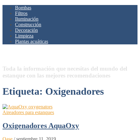
Bombas
Filtros
Iluminación
Construcción
Decoración
Limpieza
Plantas acuáticas
Estanques.Net
Toda la información que necesitas del mundo del
estanque con las mejores recomendaciones
Etiqueta:
Oxigenadores
Aireadores para estanques
Oxigenadores AquaOxy
Oase
/
septiembre 11, 2019