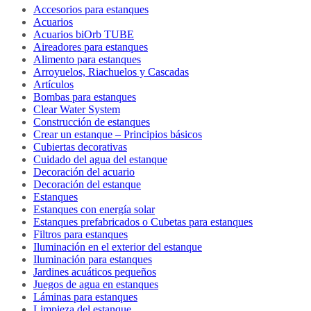
Accesorios para estanques
Acuarios
Acuarios biOrb TUBE
Aireadores para estanques
Alimento para estanques
Arroyuelos, Riachuelos y Cascadas
Artículos
Bombas para estanques
Clear Water System
Construcción de estanques
Crear un estanque – Principios básicos
Cubiertas decorativas
Cuidado del agua del estanque
Decoración del acuario
Decoración del estanque
Estanques
Estanques con energía solar
Estanques prefabricados o Cubetas para estanques
Filtros para estanques
Iluminación en el exterior del estanque
Iluminación para estanques
Jardines acuáticos pequeños
Juegos de agua en estanques
Láminas para estanques
Limpieza del estanque