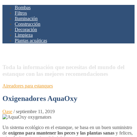
Bombas
Filtros
Iluminación
Construcción
Decoración
Limpieza
Plantas acuáticas
Estanques.Net
Toda la información que necesitas del mundo del
estanque con las mejores recomendaciones
Aireadores para estanques
Oxigenadores AquaOxy
Oase
/
septiembre 11, 2019
Un sistema ecológico en el estanque, se basa en un buen suministro
de
oxígeno para mantener los peces y las plantas sanas
y felices,